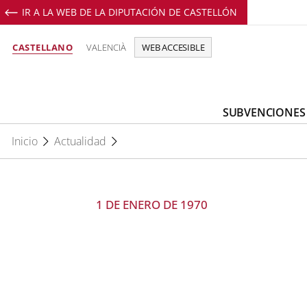
IR A LA WEB DE LA DIPUTACIÓN DE CASTELLÓN
CASTELLANO
VALENCIÀ
WEB ACCESIBLE
SUBVENCIONES
Inicio
Actualidad
1 DE ENERO DE 1970
Compartir en Facebook
Compartir en Twitter
Compartir en Linkedin