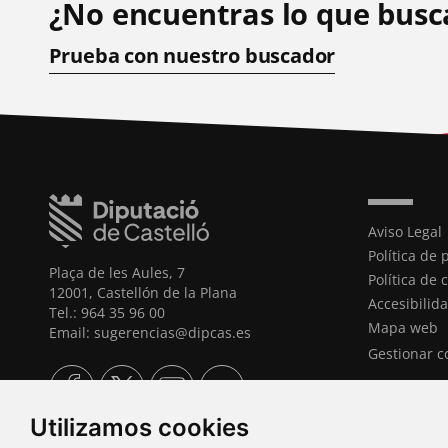
¿No encuentras lo que busc
Prueba con nuestro buscador
Aviso Legal
Política de 
Plaça de les Aules, 7
Política de 
12001, Castellón de la Plana
Accesibilid
Tel.: 964 35 96 00
Mapa web
Email: sugerencias@dipcas.es
Gestionar c
Utilizamos cookies