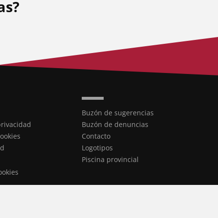
as?
Buzón de sugerencias
privacidad
Buzón de denuncias
cookies
Contacto
ad
Logotipos
Piscina provincial
ookies