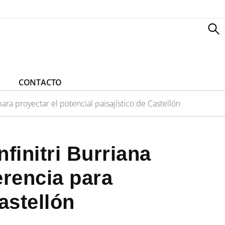
CONTACTO
para proyectar el potencial paisajístico de Castellón
finitri Burriana
erencia para
astellón