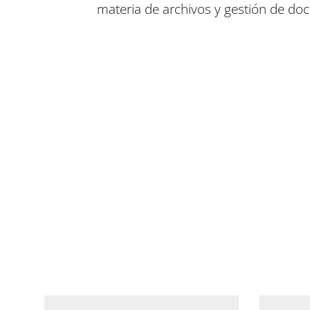
materia de archivos y gestión de do
Compartir en Facebook
Compartir en Twitter
Compartir en Linkedin