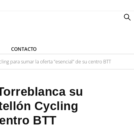
CONTACTO
ling para sumar la oferta “esencial” de su centro BTT
Torreblanca su
tellón Cycling
centro BTT