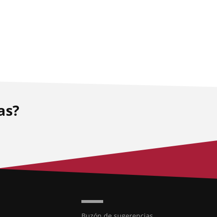
as?
Buzón de sugerencias