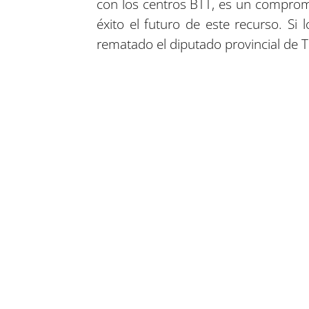
con los centros BTT, es un comprom
éxito el futuro de este recurso. Si
rematado el diputado provincial de 
Compartir en Facebook
Compartir en Twitter
Compartir en Linkedin