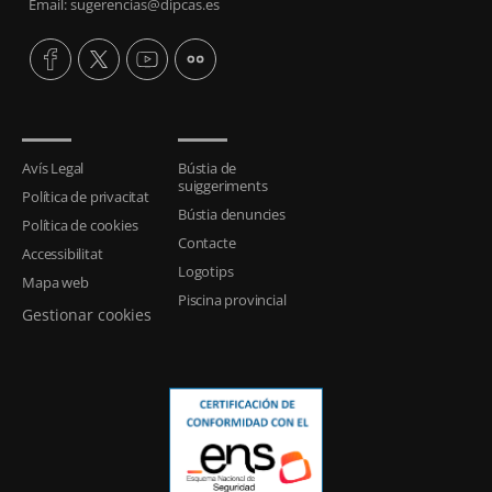
Email: sugerencias@dipcas.es
Avís Legal
Bústia de
suiggeriments
Política de privacitat
Bústia denuncies
Política de cookies
Contacte
Accessibilitat
Logotips
Mapa web
Piscina provincial
Gestionar cookies