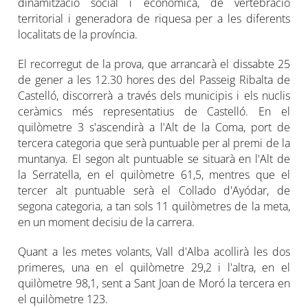
dinamització social i econòmica, de vertebració
territorial i generadora de riquesa per a les diferents
localitats de la província.
El recorregut de la prova, que arrancarà el dissabte 25
de gener a les 12.30 hores des del Passeig Ribalta de
Castelló, discorrerà a través dels municipis i els nuclis
ceràmics més representatius de Castelló. En el
quilòmetre 3 s'ascendirà a l'Alt de la Coma, port de
tercera categoria que serà puntuable per al premi de la
muntanya. El segon alt puntuable se situarà en l'Alt de
la Serratella, en el quilòmetre 61,5, mentres que el
tercer alt puntuable serà el Collado d'Ayódar, de
segona categoria, a tan sols 11 quilòmetres de la meta,
en un moment decisiu de la carrera.
Quant a les metes volants, Vall d'Alba acollirà les dos
primeres, una en el quilòmetre 29,2 i l'altra, en el
quilòmetre 98,1, sent a Sant Joan de Moró la tercera en
el quilòmetre 123.