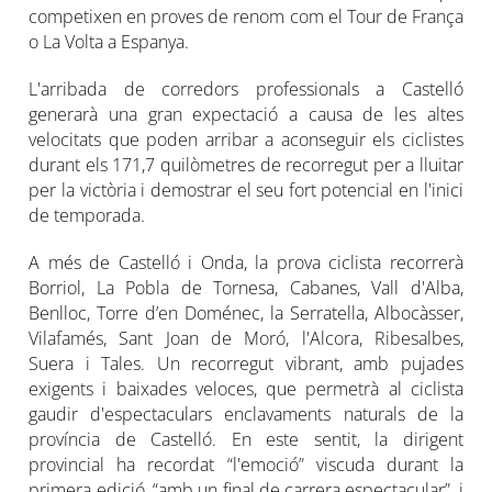
competixen en proves de renom com el Tour de França
o La Volta a Espanya.
L'arribada de corredors professionals a Castelló
generarà una gran expectació a causa de les altes
velocitats que poden arribar a aconseguir els ciclistes
durant els 171,7 quilòmetres de recorregut per a lluitar
per la victòria i demostrar el seu fort potencial en l'inici
de temporada.
A més de Castelló i Onda, la prova ciclista recorrerà
Borriol, La Pobla de Tornesa, Cabanes, Vall d'Alba,
Benlloc, Torre d’en Doménec, la Serratella, Albocàsser,
Vilafamés, Sant Joan de Moró, l'Alcora, Ribesalbes,
Suera i Tales. Un recorregut vibrant, amb pujades
exigents i baixades veloces, que permetrà al ciclista
gaudir d'espectaculars enclavaments naturals de la
província de Castelló. En este sentit, la dirigent
provincial ha recordat “l'emoció” viscuda durant la
primera edició, “amb un final de carrera espectacular”, i