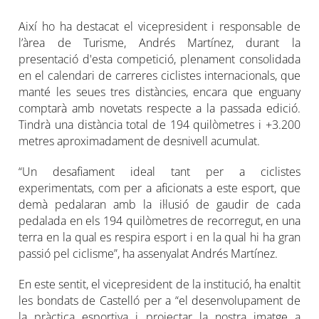
Així ho ha destacat el vicepresident i responsable de
l’àrea de Turisme, Andrés Martínez, durant la
presentació d'esta competició, plenament consolidada
en el calendari de carreres ciclistes internacionals, que
manté les seues tres distàncies, encara que enguany
comptarà amb novetats respecte a la passada edició.
Tindrà una distància total de 194 quilòmetres i +3.200
metres aproximadament de desnivell acumulat.
“Un desafiament ideal tant per a ciclistes
experimentats, com per a aficionats a este esport, que
demà pedalaran amb la il·lusió de gaudir de cada
pedalada en els 194 quilòmetres de recorregut, en una
terra en la qual es respira esport i en la qual hi ha gran
passió pel ciclisme”, ha assenyalat Andrés Martínez.
En este sentit, el vicepresident de la institució, ha enaltit
les bondats de Castelló per a “el desenvolupament de
la pràctica esportiva i projectar la nostra imatge a