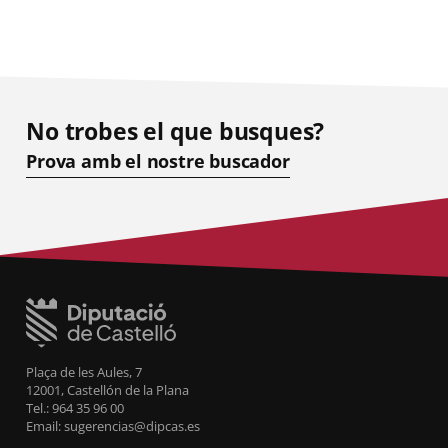
No trobes el que busques?
Prova amb el nostre buscador
Plaça de les Aules, 7
12001, Castellón de la Plana
Tel.: 964 35 96 00
Email: sugerencias@dipcas.es