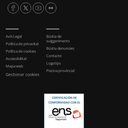
Avís Legal
Bústia de
suiggeriments
Política de privacitat
Bústia denuncies
Política de cookies
Contacte
Accessibilitat
Logotips
Mapa web
Piscina provincial
Gestionar cookies