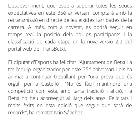
L'esdeveniment, que espera superar totes les seues
expectatives en este 35é aniversari, comptarà amb la
retransmissió en directe de les eixides i arribades de la
carrera. A més, com a novetat, es podrà seguir en
temps real la posició dels equips participants i la
classificació de cada etapa en la nova versió 2.0 del
portal web del TransBetxí.
El diputat d'Esports ha felicitat l'Ajuntament de Betxí i a
tot l'equip organitzador per este 35é aniversari i els ha
animat a continuar treballant per “una prova que és
orgull per a Castelló”. “No és fàcil mantindre una
competició com esta, amb tanta tradició i afició, i a
Betxí ho heu aconseguit al llarg dels anys. Felicitats i
molts èxits en esta edició que segur que serà de
rècords”, ha rematat Iván Sánchez.