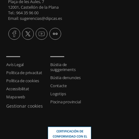
Plaça de les Aules, 7
12001, Castellón de la Plana
Tel.: 964 35 96 00
Email: sugerencias@dipcas.es
Avís Legal
Bústia de
suiggeriments
Política de privacitat
Bústia denuncies
Política de cookies
Contacte
Accessibilitat
Logotips
Mapa web
Piscina provincial
Gestionar cookies