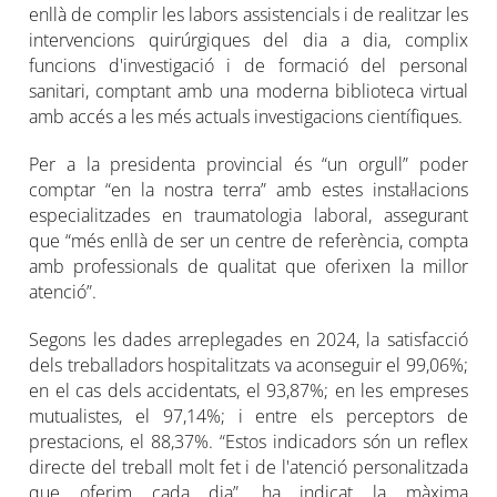
enllà de complir les labors assistencials i de realitzar les
intervencions quirúrgiques del dia a dia, complix
funcions d'investigació i de formació del personal
sanitari, comptant amb una moderna biblioteca virtual
amb accés a les més actuals investigacions científiques.
Per a la presidenta provincial és “un orgull” poder
comptar “en la nostra terra” amb estes instal·lacions
especialitzades en traumatologia laboral, assegurant
que “més enllà de ser un centre de referència, compta
amb professionals de qualitat que oferixen la millor
atenció”.
Segons les dades arreplegades en 2024, la satisfacció
dels treballadors hospitalitzats va aconseguir el 99,06%;
en el cas dels accidentats, el 93,87%; en les empreses
mutualistes, el 97,14%; i entre els perceptors de
prestacions, el 88,37%. “Estos indicadors són un reflex
directe del treball molt fet i de l'atenció personalitzada
que oferim cada dia”, ha indicat la màxima