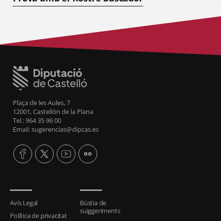
Plaça de les Aules, 7
12001, Castellón de la Plana
Tel.: 964 35 96 00
Email: sugerencias@dipcas.es
Avís Legal
Bústia de
suiggeriments
Política de privacitat