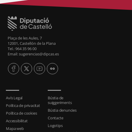
Plaça de les Aules, 7
12001, Castellón de la Plana
Tel.: 964 35 96 00
Email: sugerencias@dipcas.es
Avís Legal
Bústia de
suiggeriments
Política de privacitat
Bústia denuncies
Política de cookies
Contacte
Accessibilitat
Logotips
Mapa web