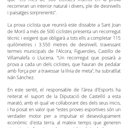
recorreran un interior natural i divers, ple de desnivells
i paisatges sorprenents”.
La prova ciclista que reunirà este dissabte a Sant Joan
de Moró a més de 500 ciclistes presenta un recorregut
tècnic i exigent que obligarà a tots ells a completar 115
quilòmetres i 3.550 metres de desnivell, travessant
termes municipals de l'Alcora, Figueroles, Castillo de
Villamalefa o Llucena. “Un recorregut que posarà a
prova a cada un dels ciclistes, que hauran de pedalar
amb força per a travessar la línia de meta”, ha subratllat
Iván Sánchez.
En este sentit, el responsable de l'àrea d'Esports ha
reiterat el suport de la Diputació de Castelló a esta
marató, amb el qual ve col·laborant des dels seus inicis,
i ha posat en valor que “estes proves esportives són un
verdader motor per a impulsar el desevolupament
econòmic d'esta terra, al mateix temps que generen