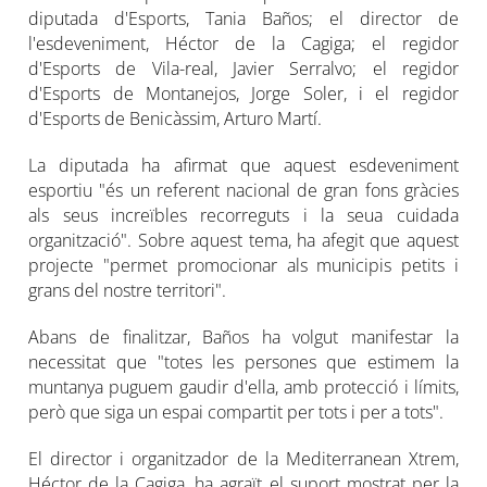
diputada d'Esports, Tania Baños; el director de
l'esdeveniment, Héctor de la Cagiga; el regidor
d'Esports de Vila-real, Javier Serralvo; el regidor
d'Esports de Montanejos, Jorge Soler, i el regidor
d'Esports de Benicàssim, Arturo Martí.
La diputada ha afirmat que aquest esdeveniment
esportiu "és un referent nacional de gran fons gràcies
als seus increïbles recorreguts i la seua cuidada
organització". Sobre aquest tema, ha afegit que aquest
projecte "permet promocionar als municipis petits i
grans del nostre territori".
Abans de finalitzar, Baños ha volgut manifestar la
necessitat que "totes les persones que estimem la
muntanya puguem gaudir d'ella, amb protecció i límits,
però que siga un espai compartit per tots i per a tots".
El director i organitzador de la Mediterranean Xtrem,
Héctor de la Cagiga, ha agraït el suport mostrat per la