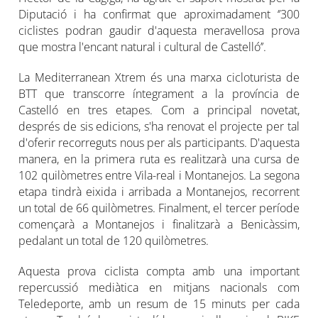
Diputació i ha confirmat que aproximadament ‘’300
ciclistes podran gaudir d'aquesta meravellosa prova
que mostra l'encant natural i cultural de Castelló’’.
La Mediterranean Xtrem és una marxa cicloturista de
BTT que transcorre íntegrament a la província de
Castelló en tres etapes. Com a principal novetat,
després de sis edicions, s'ha renovat el projecte per tal
d'oferir recorreguts nous per als participants. D'aquesta
manera, en la primera ruta es realitzarà una cursa de
102 quilòmetres entre Vila-real i Montanejos. La segona
etapa tindrà eixida i arribada a Montanejos, recorrent
un total de 66 quilòmetres. Finalment, el tercer període
començarà a Montanejos i finalitzarà a Benicàssim,
pedalant un total de 120 quilòmetres.
Aquesta prova ciclista compta amb una important
repercussió mediàtica en mitjans nacionals com
Teledeporte, amb un resum de 15 minuts per cada