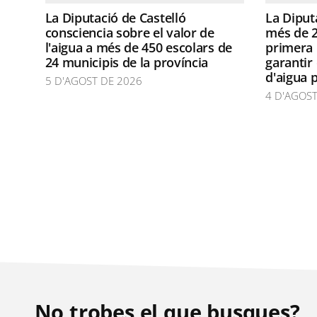
La Diputació de Castelló
La Diput
consciencia sobre el valor de
més de 2
l'aigua a més de 450 escolars de
primera 
24 municipis de la província
garantir
d'aigua 
5 D'AGOST DE 2026
4 D'AGOST
No trobes el que busques?