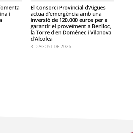
 fomenta
El Consorci Provincial d'Aigües
ina i
actua d'emergència amb una
a
inversió de 120.000 euros per a
garantir el proveïment a Benlloc,
la Torre d'en Doménec i Vilanova
d'Alcolea
3 D'AGOST DE 2026