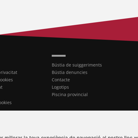
Bústia de suiggeriments
privacitat
Bústia denuncies
cookies
Contacte
at
Logotips
Piscina provincial
ookies
r millorar la teva experiència de navegació al nostre lloc w