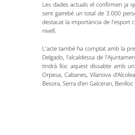
Les dades actuals el confirmen ja q
sent gairebé un total de 3.000 pers
destacat la importància de l'esport c
nivell.
L'acte també ha comptat amb la presè
Delgado, l'alcaldessa de l'Ajuntame
tindrà lloc aquest dissabte amb un
Orpesa, Cabanes, Vilanova d’Alcolea
Besora, Serra d’en Galceran, Benlloc 
Compartir en Facebook
Compartir en Twitter
Compartir en Linkedin