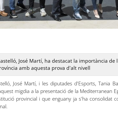
Castelló, José Martí, ha destacat la importància de
a província amb aquesta prova d'alt nivell
elló, José Martí, i les diputades d'Esports, Tania B
 aquest migdia a la presentació de la Mediterranean E
itució provincial i que enguany ja s'ha consolidat 
nal.