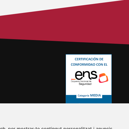
eb, per mostrar-te contingut personalitzat i anuncis