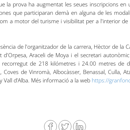
ue la prova ha augmentat les seues inscripcions en un
ones que participaran demà en alguna de les modalit
om a motor del turisme i visibilitat per a l'interior d
ncia de l'organitzador de la carrera, Hèctor de la Cag
nt d'Orpesa, Araceli de Moya i el secretari autonòmi
 recorregut de 218 kilómetres i 24.00 metres de d
, Coves de Vinromà, Albocàsser, Benassal, Culla, At
y Vall d’Alba. Més informació a la web
https://granfo