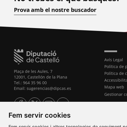
Prova amb el nostre buscador
Avís Legal
Política de 
Plaça de les Aules, 7
Política de 
12001, Castellón de la Plana
Accessibilit
Tel.: 964 35 96 00
Mapa web
Email: sugerencias@dipcas.es
Gestionar c
Fem servir cookies
Fem servir cookies i altres tecnologies de seguiment pe