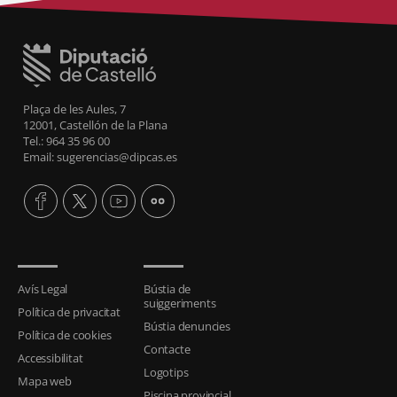
Plaça de les Aules, 7
12001, Castellón de la Plana
Tel.: 964 35 96 00
Email: sugerencias@dipcas.es
Avís Legal
Bústia de
suiggeriments
Política de privacitat
Bústia denuncies
Política de cookies
Contacte
Accessibilitat
Logotips
Mapa web
Piscina provincial