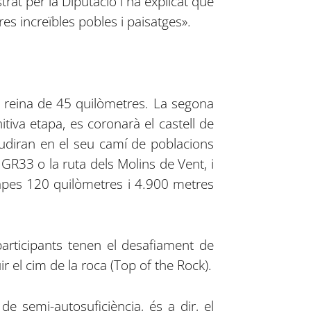
rat per la Diputació i ha explicat que
es increïbles pobles i paisatges».
pa reina de 45 quilòmetres. La segona
itiva etapa, es coronarà el castell de
audiran en el seu camí de poblacions
GR33 o la ruta dels Molins de Vent, i
tapes 120 quilòmetres i 4.900 metres
 participants tenen el desafiament de
uir el cim de la roca (Top of the Rock).
de semi-autosuficiència, és a dir, el