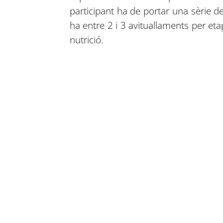
participant ha de portar una sèrie d
ha entre 2 i 3 avituallaments per eta
nutrició.
Compartir en Facebook
Compartir en Twitter
Compartir en Linkedin