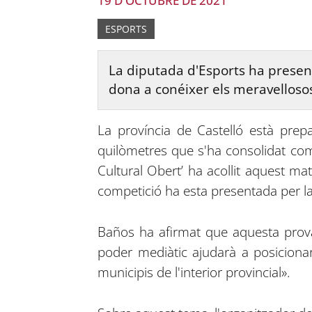
19 D'OCTUBRE DE 2021
ESPORTS
La diputada d'Esports ha present
dona a conéixer els meravelloso
La província de Castelló està prepa
quilòmetres que s'ha consolidat com 
Cultural Obert’ ha acollit aquest ma
competició ha esta presentada per la
Baños ha afirmat que aquesta prova
poder mediàtic ajudarà a posicionar
municipis de l'interior provincial».