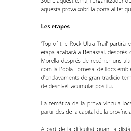
Sobre aquest tema, l'organitzador de 
aquesta prova «obri la porta al fet q
Les etapes
‘Top of the Rock Ultra Trail’ partir
etapa acabarà a Benassal, després d'h
Morella després de recórrer uns alt
com la Pobla Tornesa, de llocs emble
d'enclavaments de gran tradició tem
de desnivell acumulat positiu.
La temàtica de la prova vincula loca
partir des de la capital de la provínci
A part de la dificultat quant a dist