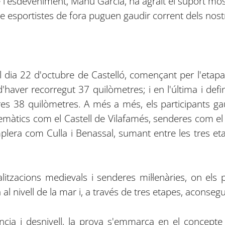
l'esdeveniment, Manu García, ha agraït el suport most
ue esportistes de fora puguen gaudir corrent dels nostr
à el dia 22 d'octubre de Castelló, començant per l'eta
aver recorregut 37 quilòmetres; i en l'última i defin
res 38 quilòmetres. A més a més, els participants g
màtics com el Castell de Vilafamés, senderes com el 
plera com Culla i Benassal, sumant entre les tres e
litzacions medievals i senderes mil·lenàries, on els
a al nivell de la mar i, a través de tres etapes, aconseg
ància i desnivell, la prova s'emmarca en el concepte 