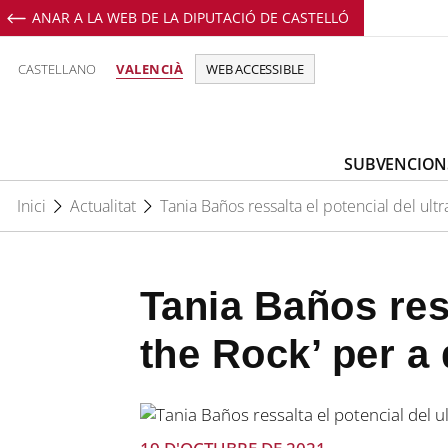
ANAR A LA WEB DE LA DIPUTACIÓ DE CASTELLÓ
CASTELLANO
VALENCIÀ
WEB ACCESSIBLE
SUBVENCION
Inici
Actualitat
Tania Baños ressalta el potencial del ultr
Tania Baños ress
the Rock’ per a 