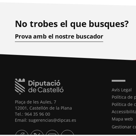
No trobes el que busques?
Prova amb el nostre buscador
Avís Legal
Política de 
Plaça de les Aules, 7
Política de 
12001, Castellón de la Plana
Accessibilit
Tel.: 964 35 96 00
Mapa web
Email: sugerencias@dipcas.es
Gestionar c