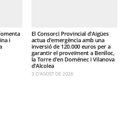
 fomenta
El Consorci Provincial d'Aigües
ina i
actua d'emergència amb una
a
inversió de 120.000 euros per a
garantir el proveïment a Benlloc,
la Torre d'en Doménec i Vilanova
d'Alcolea
3 D'AGOST DE 2026