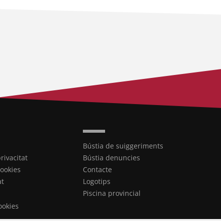
Bústia de suiggeriments
privacitat
Bústia denuncies
cookies
Contacte
at
Logotips
Piscina provincial
ookies