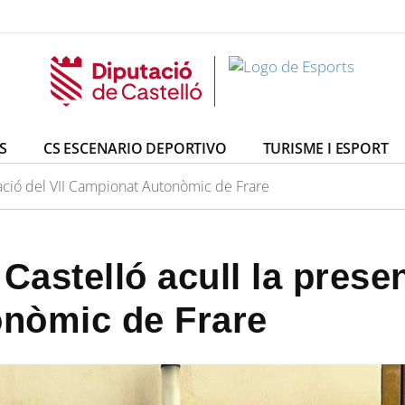
S
CS ESCENARIO DEPORTIVO
TURISME I ESPORT
tació del VII Campionat Autonòmic de Frare
Castelló acull la presen
nòmic de Frare