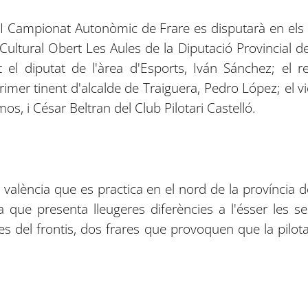
II Campionat Autonòmic de Frare es disputarà en els 
 Cultural Obert Les Aules de la Diputació Provincial de
it el diputat de l'àrea d'Esports, Iván Sánchez; el 
imer tinent d'alcalde de Traiguera, Pedro López; el v
s, i César Beltran del Club Pilotari Castelló.
 valència que es practica en el nord de la província de
a que presenta lleugeres diferències a l'ésser les
es del frontis, dos frares que provoquen que la pilo