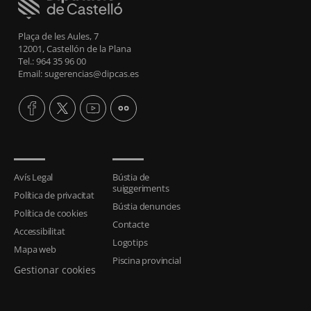
Plaça de les Aules, 7
12001, Castellón de la Plana
Tel.: 964 35 96 00
Email: sugerencias@dipcas.es
Avís Legal
Bústia de
suiggeriments
Política de privacitat
Bústia denuncies
Política de cookies
Contacte
Accessibilitat
Logotips
Mapa web
Piscina provincial
Gestionar cookies